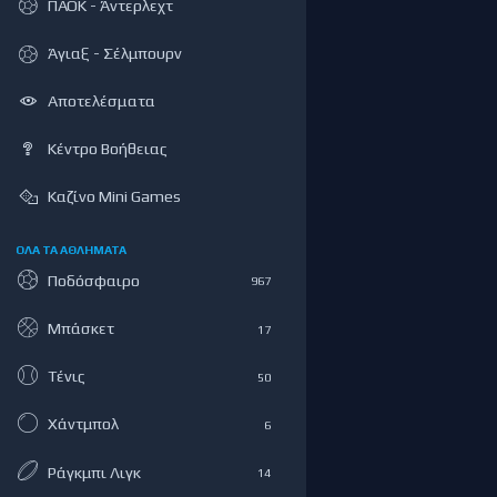
ΠΑΟΚ - Άντερλεχτ
Άγιαξ - Σέλμπουρν
Αποτελέσματα
Κέντρο Βοήθειας
Kαζίνο Mini Games
ΟΛΑ ΤΑ ΑΘΛΗΜΑΤΑ
Ποδόσφαιρο
967
Μπάσκετ
17
Τένις
50
Χάντμπολ
6
Ράγκμπι Λιγκ
14