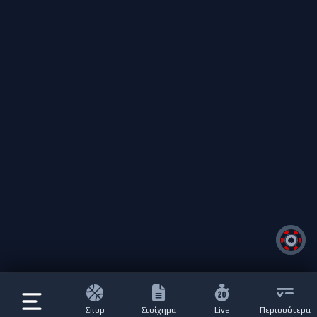
Σπορ
Στοίχημα
Live
Περισσότερα