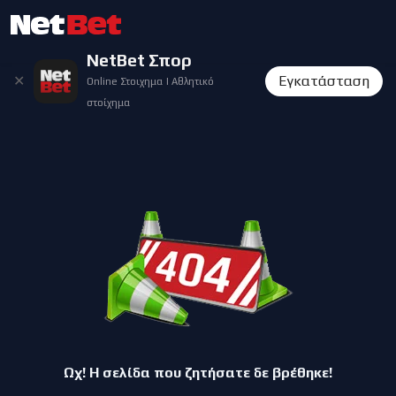
NetBet Σπορ
✕
Εγκατάσταση
Online Στοιχημα | Αθλητικό
στοίχημα
Ωχ! Η σελίδα που ζητήσατε δε βρέθηκε!