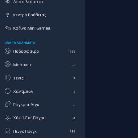
Αποτελέσματα
Κέντρο Βοήθειας
Kαζίνο Mini Games
ΟΛΑ ΤΑ ΑΘΛΗΜΑΤΑ
Ποδόσφαιρο
1198
Μπάσκετ
32
Τένις
61
Χάντμπολ
9
Ράγκμπι Λιγκ
20
Χόκεϊ Επί Πάγου
34
Πινγκ Πονγκ
111