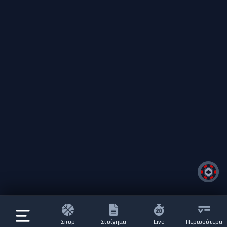
Σπορ
Στοίχημα
Live
Περισσότερα