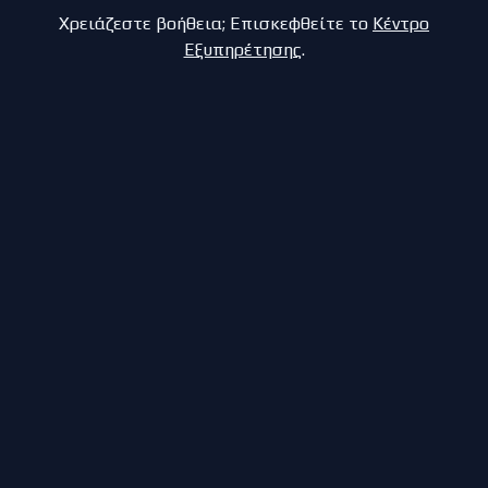
Χρειάζεστε βοήθεια; Επισκεφθείτε το
Κέντρο
Εξυπηρέτησης
.