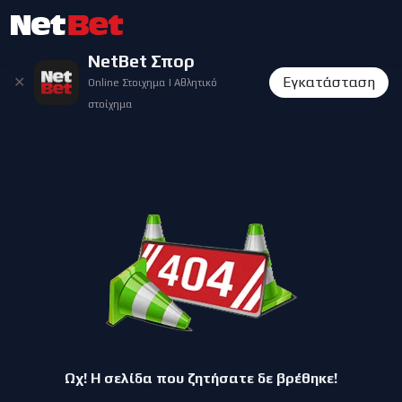
NetBet Σπορ
✕
Εγκατάσταση
Online Στοιχημα | Αθλητικό
στοίχημα
Ωχ! Η σελίδα που ζητήσατε δε βρέθηκε!