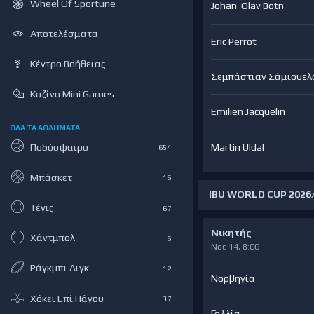
Wheel Of Sportune
Johan-Olav Botn
Αποτελέσματα
Eric Perrot
Κέντρο Βοήθειας
Σεμπάστιαν Σάμιουελ
Kαζίνο Mini Games
Emilien Jacquelin
ΟΛΑ ΤΑ ΑΘΛΗΜΑΤΑ
Ποδόσφαιρο
Martin Uldal
654
Μπάσκετ
16
IBU WORLD CUP 2026/
Τένις
67
Νικητής
Χάντμπολ
6
Νοε 14, 8:00
Ράγκμπι Λιγκ
12
Νορβηγία
Χόκεϊ Επί Πάγου
37
Γαλλία