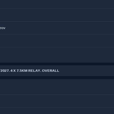
σον
2027. 4 X 7.5KM RELAY. OVERALL