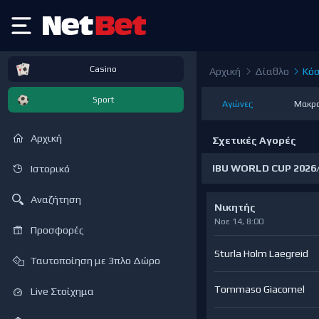
Casino
Αρχική
Δίαθλο
Κόσ
Sport
Αγώνες
Μακρο
Αρχική
Σχετικές Αγορές
IBU WORLD CUP 2026
Ιστορικό
Αναζήτηση
Νικητής
Νοε 14, 8:00
Προσφορές
Sturla Holm Laegreid
Ταυτοποίηση με 3πλο Δώρο
Tommaso Giacomel
Live Στοίχημα