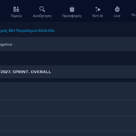
Πε
Ταμείο
Αναζήτηση
Προσφορές
Bet AI
Live
μος IBU Παγκόσμιο Κύπελλο
χρόνια
/2027. SPRINT. OVERALL