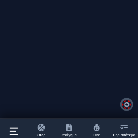
Σπορ
Στοίχημα
Live
Περισσότερα