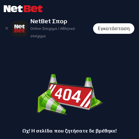
NetBet Σπορ
✕
Εγκατάσταση
Online Στοιχημα | Αθλητικό
στοίχημα
Ωχ! Η σελίδα που ζητήσατε δε βρέθηκε!