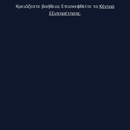
Χρειάζεστε βοήθεια; Επισκεφθείτε το
Κέντρο
Εξυπηρέτησης
.