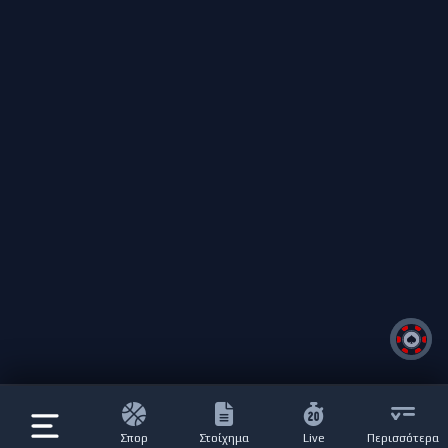
Σπορ
Στοίχημα
Live
Περισσότερα