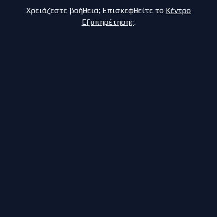
Χρειάζεστε βοήθεια; Επισκεφθείτε το
Κέντρο
Εξυπηρέτησης
.