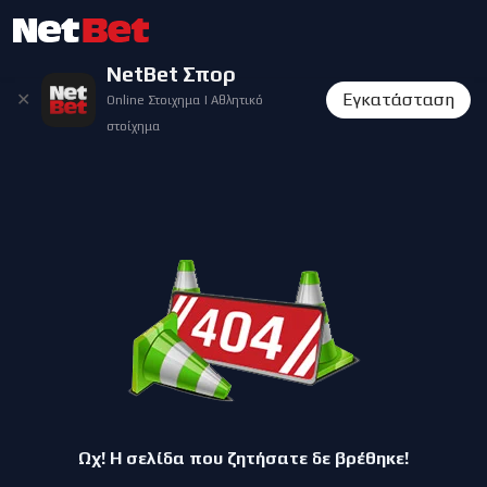
NetBet Σπορ
✕
Εγκατάσταση
Online Στοιχημα | Αθλητικό
στοίχημα
Ωχ! Η σελίδα που ζητήσατε δε βρέθηκε!