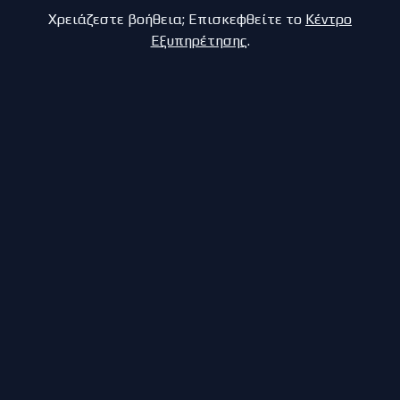
Χρειάζεστε βοήθεια; Επισκεφθείτε το
Κέντρο
Εξυπηρέτησης
.