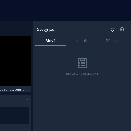
Στοίχημα
Μονό
παρολί
Σύστημα
Δεν έχετε κάνει επιλογή
s Series. Outright