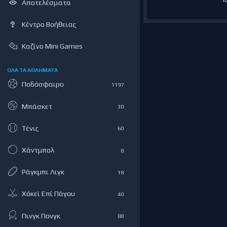
Αποτελέσματα
Κέντρο Βοήθειας
Kαζίνο Mini Games
ΟΛΑ ΤΑ ΑΘΛΗΜΑΤΑ
Ποδόσφαιρο
1197
Μπάσκετ
30
Τένις
60
Χάντμπολ
8
Ράγκμπι Λιγκ
18
Χόκεϊ Επί Πάγου
40
Πινγκ Πονγκ
88