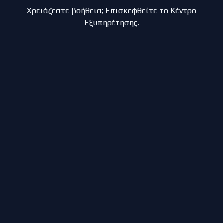
Χρειάζεστε βοήθεια; Επισκεφθείτε το
Κέντρο
Εξυπηρέτησης
.