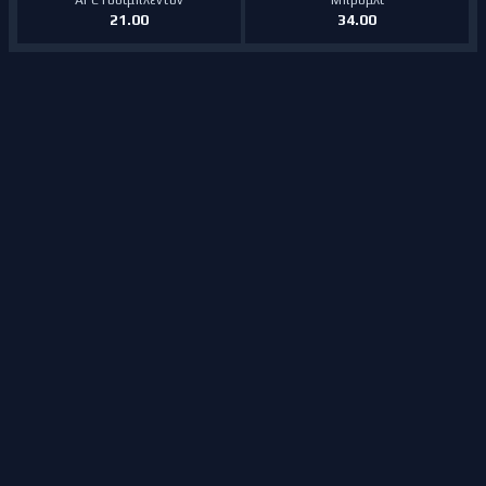
AFC Γουίμπλεντον
Μπρόμλι
21.00
34.00