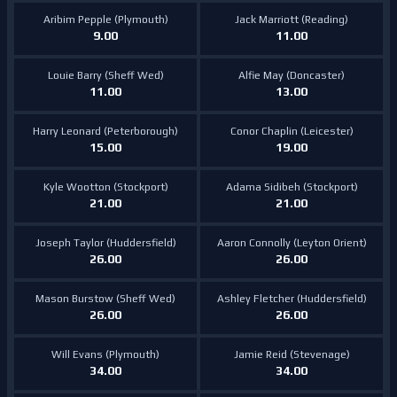
Aribim Pepple (Plymouth)
Jack Marriott (Reading)
9.00
11.00
Louie Barry (Sheff Wed)
Alfie May (Doncaster)
11.00
13.00
Harry Leonard (Peterborough)
Conor Chaplin (Leicester)
15.00
19.00
Kyle Wootton (Stockport)
Adama Sidibeh (Stockport)
21.00
21.00
Joseph Taylor (Huddersfield)
Aaron Connolly (Leyton Orient)
26.00
26.00
Mason Burstow (Sheff Wed)
Ashley Fletcher (Huddersfield)
26.00
26.00
Will Evans (Plymouth)
Jamie Reid (Stevenage)
34.00
34.00