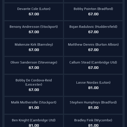
Devante Cole (Luton)
Bobby Pointon (Bradford)
67.00
67.00
Benony Andresson (Stockport)
Bojan Radulovic (Huddersfield)
67.00
67.00
Makenzie Kirk (Barnsley)
Matthew Dennis (Burton Albion)
67.00
67.00
Oliver Sanderson (Stevenage)
Callum Stead (Cambridge Utd)
67.00
67.00
Bobby De Cordova-Reid
Lasse Nordas (Luton)
(Leicester)
81.00
67.00
Malik Mothersille (Stockport)
Stephen Humphrys (Bradford)
81.00
81.00
Ben Knight (Cambridge Utd)
Bradley Fink (Wycombe)
81.00
81.00