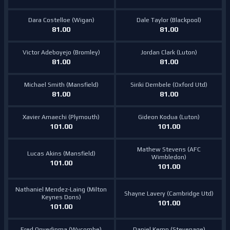
Dara Costelloe (Wigan)
Dale Taylor (Blackpool)
81.00
81.00
Victor Adeboyejo (Bromley)
Jordan Clark (Luton)
81.00
81.00
Michael Smith (Mansfield)
Siriki Dembele (Oxford Utd)
81.00
81.00
Xavier Amaechi (Plymouth)
Gideon Kodua (Luton)
101.00
101.00
Mathew Stevens (AFC
Lucas Akins (Mansfield)
Wimbledon)
101.00
101.00
Nathaniel Mendez-Laing (Milton
Shayne Lavery (Cambridge Utd)
Keynes Dons)
101.00
101.00
Fred Onyedinma (Wycombe)
Daniel Kemp (Stevenage)