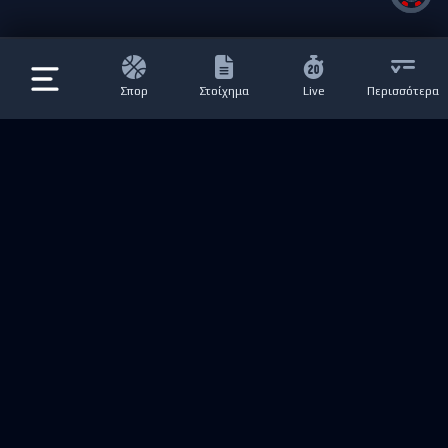
Σπορ
Στοίχημα
Live
Περισσότερα
© 2026 NetBet
Η NetBet.gr υποστηρίζει τις Αρχές Υπεύθυνου Παιχνιδιού. Η συμμετοχή σε
τυχερά παιχνίδια επιτρέπεται μόνο σε άτομα άνω των 21 ετών. Τα τυχερά
παιχνίδια διεξάγονται με βάση τις Αρχές του Υπεύθυνου Παιχνιδιού. Η συχνή
συμμετοχή στα τυχερά παιχνίδια ενέχει κίνδυνο εθισμού και απώλειας
περιουσίας. Για περισσότερες πληροφορίες και για να ενημερωθείτε για τα
εργαλεία Υπεύθυνου Παιχνιδιού που προσφέρει η NetBet.gr κάντε κλικ
εδώ
.