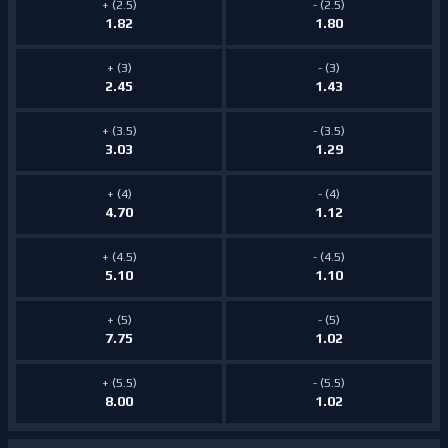
+ (2.5)
- (2.5)
1.82
1.80
+ (3)
- (3)
2.45
1.43
+ (3.5)
- (3.5)
3.03
1.29
+ (4)
- (4)
4.70
1.12
+ (4.5)
- (4.5)
5.10
1.10
+ (5)
- (5)
7.75
1.02
+ (5.5)
- (5.5)
8.00
1.02