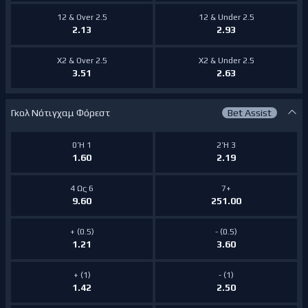
12 & Over 2.5
12 & Under 2.5
2.13
2.93
Χ2 & Over 2.5
Χ2 & Under 2.5
3.51
2.63
Γκολ Νότιγχαμ Φόρεστ
Bet Assist
0 Ή 1
2 Ή 3
1.60
2.19
4 Ως 6
7+
9.60
251.00
+ (0.5)
- (0.5)
1.21
3.60
+ (1)
- (1)
1.42
2.50