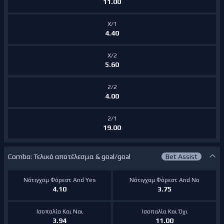
11.00
Χ/1
4.40
Χ/2
5.60
2/2
4.00
2/1
19.00
Combo: Τελικό αποτέλεσμα & goal/goal
Bet Assist
Νότιγχαμ Φόρεστ And Yes
Νότιγχαμ Φόρεστ And No
4.10
3.75
Ισοπαλία Και Ναι
Ισοπαλία Και Όχι
3.94
11.00