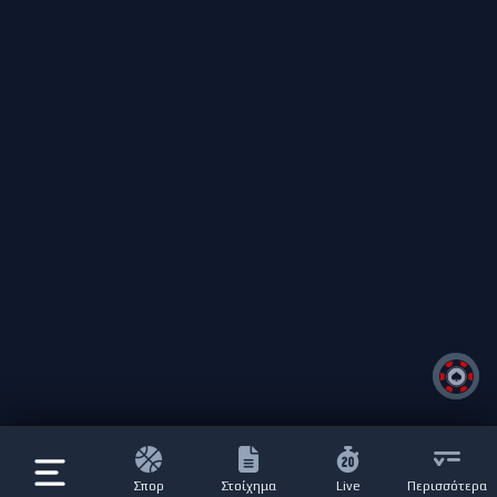
Σπορ
Στοίχημα
Live
Περισσότερα