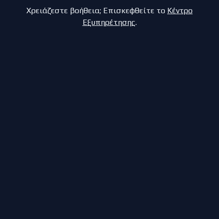
Χρειάζεστε βοήθεια; Επισκεφθείτε το
Κέντρο
Εξυπηρέτησης
.