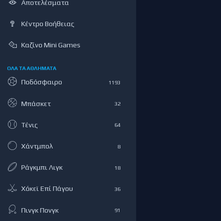
Αποτελέσματα
Κέντρο Βοήθειας
Kαζίνο Mini Games
ΟΛΑ ΤΑ ΑΘΛΗΜΑΤΑ
Ποδόσφαιρο
1193
Μπάσκετ
32
Τένις
64
Χάντμπολ
8
Ράγκμπι Λιγκ
18
Χόκεϊ Επί Πάγου
36
Πινγκ Πονγκ
91