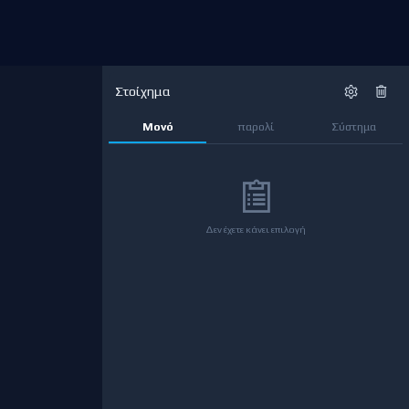
Στοίχημα
Μονό
παρολί
Σύστημα
Δεν έχετε κάνει επιλογή