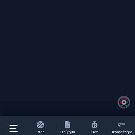
Σπορ
Στοίχημα
Live
Περισσότερα