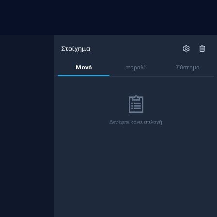
Στοίχημα
Μονό
παρολί
Σύστημα
Δεν έχετε κάνει επιλογή