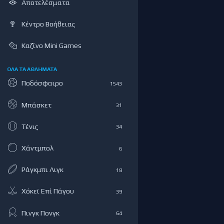
Αποτελέσματα
Κέντρο Βοήθειας
Kαζίνο Mini Games
ΟΛΑ ΤΑ ΑΘΛΗΜΑΤΑ
Ποδόσφαιρο
1543
Μπάσκετ
31
Τένις
34
Χάντμπολ
6
Ράγκμπι Λιγκ
18
Χόκεϊ Επί Πάγου
39
Πινγκ Πονγκ
64