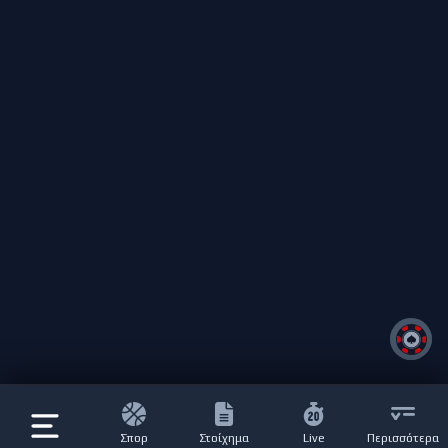
Σπορ
Στοίχημα
Live
Περισσότερα