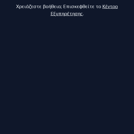
Χρειάζεστε βοήθεια; Επισκεφθείτε το
Κέντρο
Εξυπηρέτησης
.