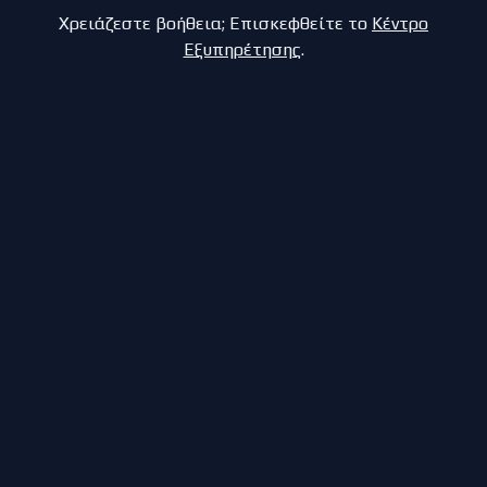
Χρειάζεστε βοήθεια; Επισκεφθείτε το
Κέντρο
Εξυπηρέτησης
.