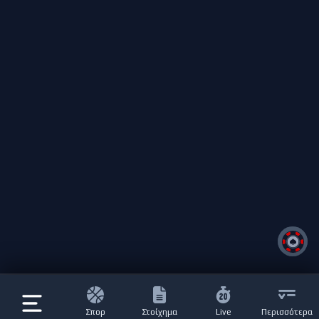
Σπορ
Στοίχημα
Live
Περισσότερα