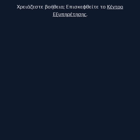
Χρειάζεστε βοήθεια; Επισκεφθείτε το
Κέντρο
Εξυπηρέτησης
.