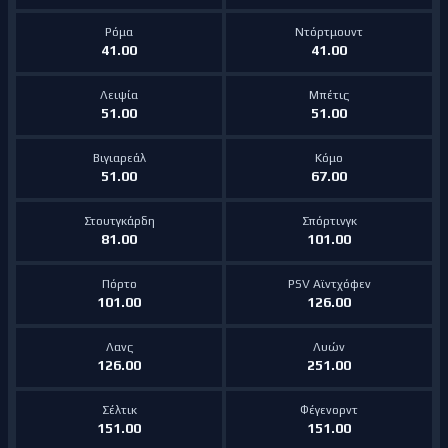
Ρόμα
Ντόρτμουντ
41.00
41.00
Λειψία
Μπέτις
51.00
51.00
Βιγιαρεάλ
Κόμο
51.00
67.00
Στουτγκάρδη
Σπόρτινγκ
81.00
101.00
Πόρτο
PSV Αϊντχόφεν
101.00
126.00
Λανς
Λυών
126.00
251.00
Σέλτικ
Φέγενορντ
151.00
151.00