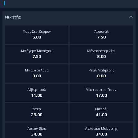
❙
Νικητής
Παρί Σεν Ζερμέν
Άρσεναλ
6.00
7.50
Μπάγερν Μονάχου
Μάντσεστερ Σίτι
7.50
8.00
Μπαρτσελόνα
Ρεάλ Μαδρίτης
8.00
8.00
Λίβερπουλ
Μάντσεστερ Γιουν.
11.00
17.00
Ίντερ
Νάπολι
29.00
41.00
Άστον Βίλα
Ατλέτικο Μαδρίτης
34.00
34.00