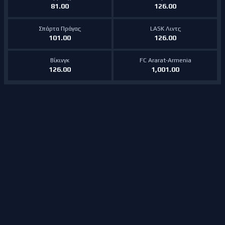
81.00
126.00
Σπάρτα Πράγας
LASK Λιντς
101.00
126.00
Βίκινγκ
FC Ararat-Armenia
126.00
1,001.00