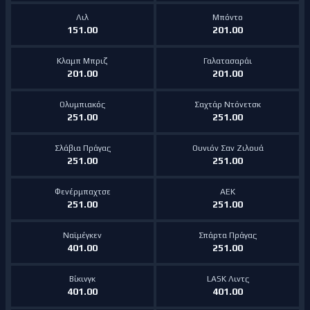
Λιλ
Μπόντο
151.00
201.00
Κλαμπ Μπριζ
Γαλατασαράι
201.00
201.00
Ολυμπιακός
Σαχτάρ Ντόνετσκ
251.00
251.00
Σλάβια Πράγας
Ουνιόν Σαν Ζιλουά
251.00
251.00
Φενέρμπαχτσε
ΑΕΚ
251.00
251.00
Ναϊμέγκεν
Σπάρτα Πράγας
401.00
251.00
Βίκινγκ
LASK Λιντς
401.00
401.00