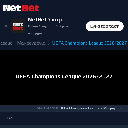
NetBet Σπορ
✕
Εγκατάσταση
Online Στοιχημα | Αθλητικό
στοίχημα
eague – Μακροχρόνια
UEFA Champions League 2026/2027
UEFA Champions League 2026/2027
ΔΙΑΓΩΝΙΣΜΌΣ:
UEFA Champions League – Μακροχρόνια
Όλα