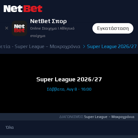
NetBet Σπορ
✕
Εγκατάσταση
Online Στοιχημα | Αθλητικό
στοίχημα
ετία - Super League – Μακροχρόνια
Super League 2026/27
Super League 2026/27
Σάββατο, Αυγ 8 - 16:00
ΔΙΑΓΩΝΙΣΜΌΣ:
Super League – Μακροχρόνια
Όλα