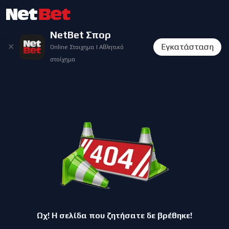
NetBet Σπορ
✕
Εγκατάσταση
Online Στοιχημα | Αθλητικό
στοίχημα
Ωχ! Η σελίδα που ζητήσατε δε βρέθηκε!