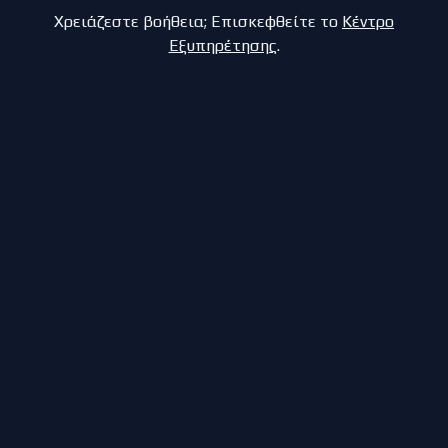
Χρειάζεστε βοήθεια; Επισκεφθείτε το
Κέντρο
Εξυπηρέτησης
.