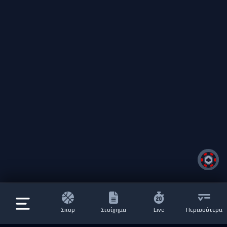
Σπορ
Στοίχημα
Live
Περισσότερα