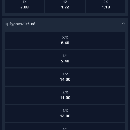
1X
12
2X
2.08
1.22
1.18
Ημίχρονο/Τελικό
Χ/Χ
6.40
1/1
5.40
1/2
14.00
2/X
11.00
1/X
12.00
Χ/1