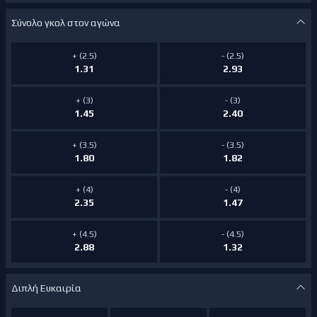
Σύνολο γκολ στον αγώνα
+ (2.5)
- (2.5)
1.31
2.93
+ (3)
- (3)
1.45
2.40
+ (3.5)
- (3.5)
1.80
1.82
+ (4)
- (4)
2.35
1.47
+ (4.5)
- (4.5)
2.88
1.32
Διπλή Ευκαιρία