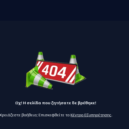
Ωχ! Η σελίδα που ζητήσατε δε βρέθηκε!
Χρειάζεστε βοήθεια; Επισκεφθείτε το
Κέντρο Εξυπηρέτησης
.