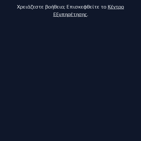
Χρειάζεστε βοήθεια; Επισκεφθείτε το
Κέντρο
Εξυπηρέτησης
.