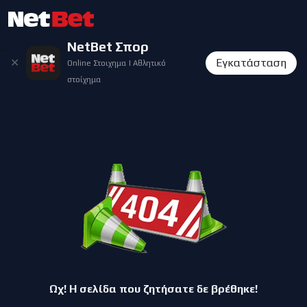
NetBet Σπορ
✕
Εγκατάσταση
Online Στοιχημα | Αθλητικό
στοίχημα
Ωχ! Η σελίδα που ζητήσατε δε βρέθηκε!