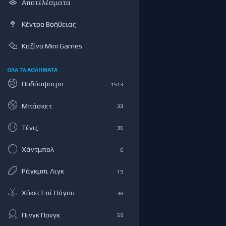
Αποτελέσματα
Κέντρο Βοήθειας
Kαζίνο Mini Games
ΟΛΑ ΤΑ ΑΘΛΗΜΑΤΑ
Ποδόσφαιρο
1513
Μπάσκετ
33
Τένις
36
Χάντμπολ
6
Ράγκμπι Λιγκ
19
Χόκεϊ Επί Πάγου
38
Πινγκ Πονγκ
59