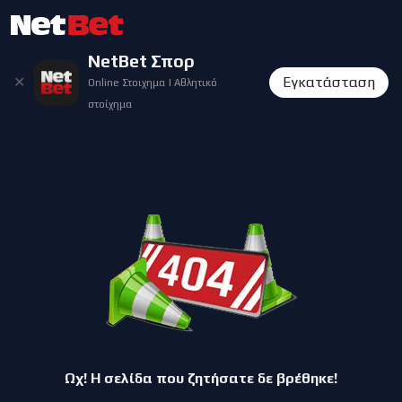
NetBet Σπορ
✕
Εγκατάσταση
Online Στοιχημα | Αθλητικό
στοίχημα
Ωχ! Η σελίδα που ζητήσατε δε βρέθηκε!