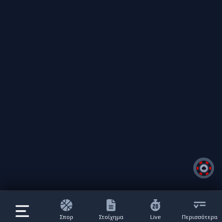
Σπορ
Στοίχημα
Live
Περισσότερα