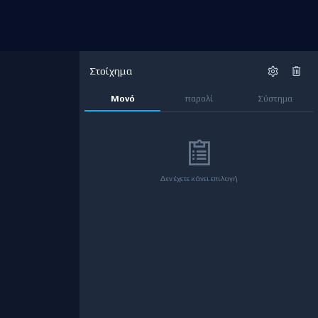
Στοίχημα
Μονό
παρολί
Σύστημα
Δεν έχετε κάνει επιλογή