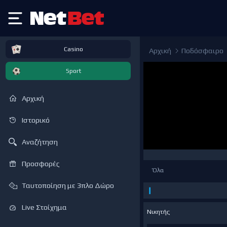
Casino
Αρχική
Ποδόσφαιρο
Sport
Αρχική
Ιστορικό
Αναζήτηση
Προσφορές
Όλα
Ταυτοποίηση με 3πλο Δώρο
❙
Live Στοίχημα
Νικητής