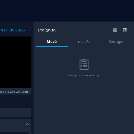
on 01.09.2026
Στοίχημα
Μονό
παρολί
Σύστημα
Δεν έχετε κάνει επιλογή
Ειδικά Στοιχήματα