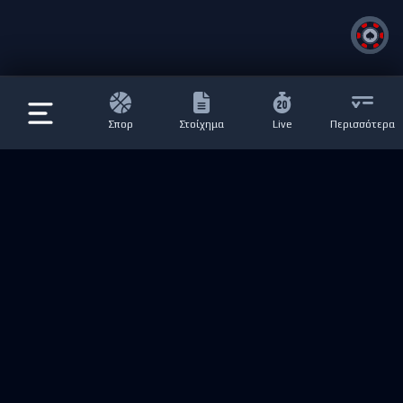
Σπορ
Στοίχημα
Live
Περισσότερα
© 2026 NetBet
Η NetBet.gr υποστηρίζει τις Αρχές Υπεύθυνου Παιχνιδιού. Η συμμετοχή σε
τυχερά παιχνίδια επιτρέπεται μόνο σε άτομα άνω των 21 ετών. Τα τυχερά
παιχνίδια διεξάγονται με βάση τις Αρχές του Υπεύθυνου Παιχνιδιού. Η συχνή