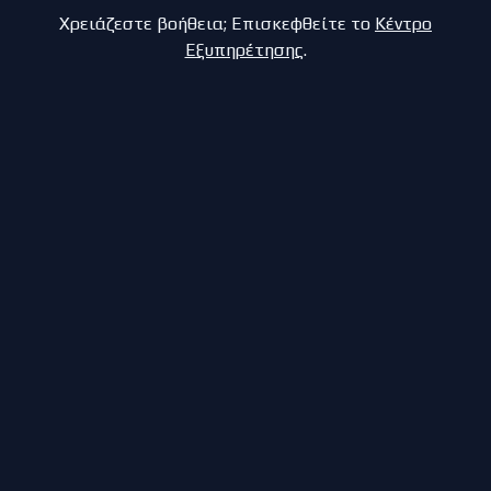
Χρειάζεστε βοήθεια; Επισκεφθείτε το
Κέντρο
Εξυπηρέτησης
.