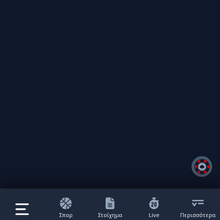
Σπορ
Στοίχημα
Live
Περισσότερα