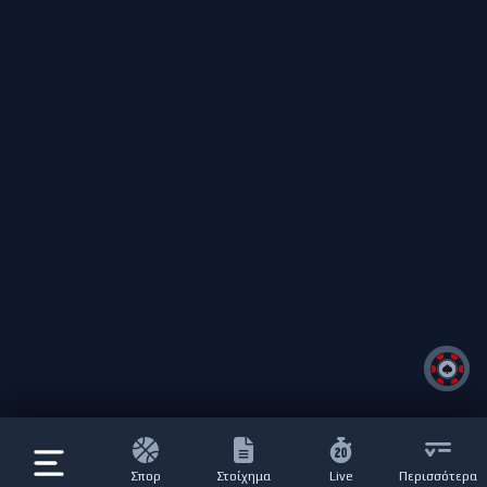
Σπορ
Στοίχημα
Live
Περισσότερα