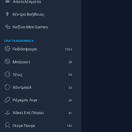
Αποτελέσματα
Κέντρο Βοήθειας
Kαζίνο Mini Games
ΟΛΑ ΤΑ ΑΘΛΗΜΑΤΑ
Ποδόσφαιρο
1553
Μπάσκετ
28
Τένις
59
Χάντμπολ
32
Ράγκμπι Λιγκ
23
Χόκεϊ Επί Πάγου
41
Πινγκ Πονγκ
142