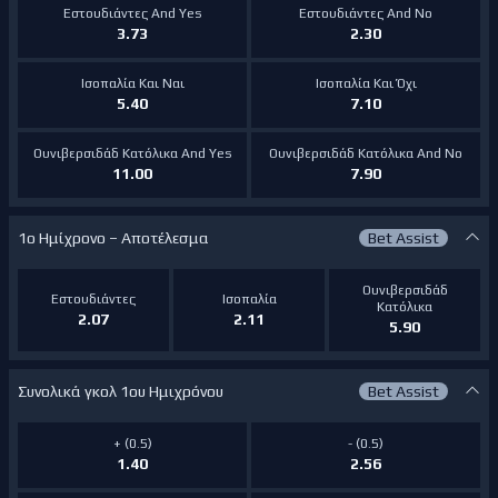
Εστουδιάντες And Yes
Εστουδιάντες And No
3.73
2.30
Ισοπαλία Και Ναι
Ισοπαλία Και Όχι
5.40
7.10
Ουνιβερσιδάδ Κατόλικα And Yes
Ουνιβερσιδάδ Κατόλικα And No
11.00
7.90
1ο Ημίχρονο – Αποτέλεσμα
Bet Assist
Ουνιβερσιδάδ
Εστουδιάντες
Ισοπαλία
Κατόλικα
2.07
2.11
5.90
Συνολικά γκολ 1ου Ημιχρόνου
Bet Assist
+ (0.5)
- (0.5)
1.40
2.56