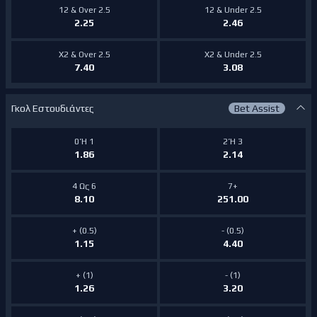
12 & Over 2.5
12 & Under 2.5
2.25
2.46
Χ2 & Over 2.5
Χ2 & Under 2.5
7.40
3.08
Γκολ Εστουδιάντες
Bet Assist
0 Ή 1
2 Ή 3
1.86
2.14
4 Ως 6
7+
8.10
251.00
+ (0.5)
- (0.5)
1.15
4.40
+ (1)
- (1)
1.26
3.20