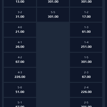
13.00
301.00
301.00
3-2
5-5
1-2
31.00
301.00
17.00
4-0
1-3
21.00
61.00
4-1
1-4
26.00
251.00
4-2
1-5
67.00
301.00
4-3
2-3
226.00
67.00
5-0
2-4
51.00
226.00
5-1
2-5
67.00
301.00