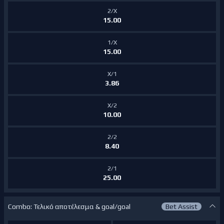
2/X
15.00
1/X
15.00
Χ/1
3.86
Χ/2
10.00
2/2
8.40
2/1
25.00
Combo: Τελικό αποτέλεσμα & goal/goal
Bet Assist