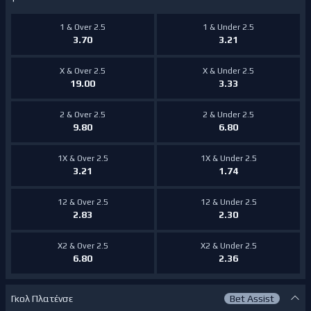
1 & Over 2.5
1 & Under 2.5
3.70
3.21
X & Over 2.5
X & Under 2.5
19.00
3.33
2 & Over 2.5
2 & Under 2.5
9.80
6.80
1X & Over 2.5
1X & Under 2.5
3.21
1.74
12 & Over 2.5
12 & Under 2.5
2.83
2.30
Χ2 & Over 2.5
Χ2 & Under 2.5
6.80
2.36
Γκολ Πλατένσε
Bet Assist