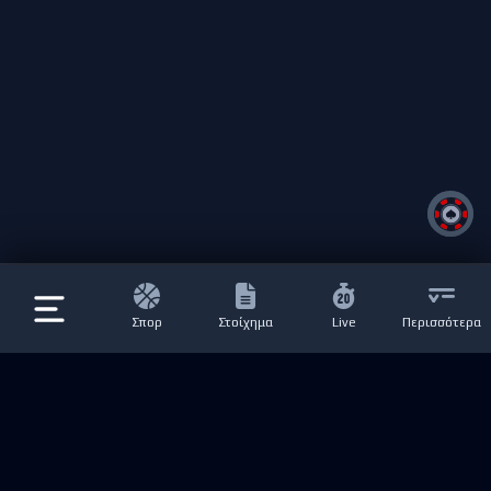
Σπορ
Στοίχημα
Live
Περισσότερα