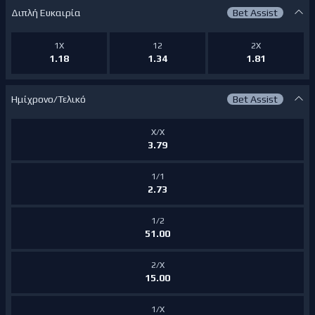
Διπλή Ευκαιρία
Bet Assist
1X
12
2X
1.18
1.34
1.81
Ημίχρονο/Τελικό
Bet Assist
Χ/Χ
3.79
1/1
2.73
1/2
51.00
2/X
15.00
1/X