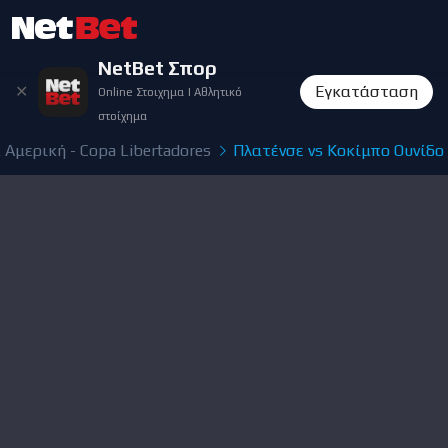
NetBet Σπορ
✕
Εγκατάσταση
Online Στοιχημα | Αθλητικό
στοίχημα
Αμερική - Copa Libertadores
Πλατένσε vs Κοκίμπο Ουνίδο