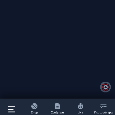
Σπορ
Στοίχημα
Live
Περισσότερα