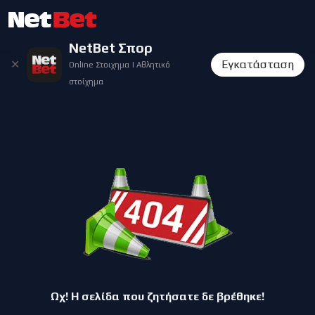
NetBet Σπορ
✕
Εγκατάσταση
Online Στοιχημα | Αθλητικό
στοίχημα
Ωχ! Η σελίδα που ζητήσατε δε βρέθηκε!