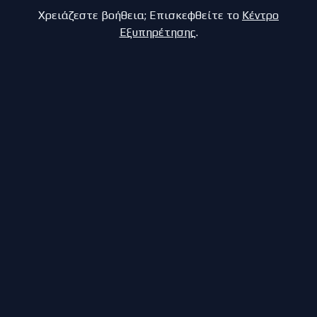
Χρειάζεστε βοήθεια; Επισκεφθείτε το
Κέντρο
Εξυπηρέτησης
.