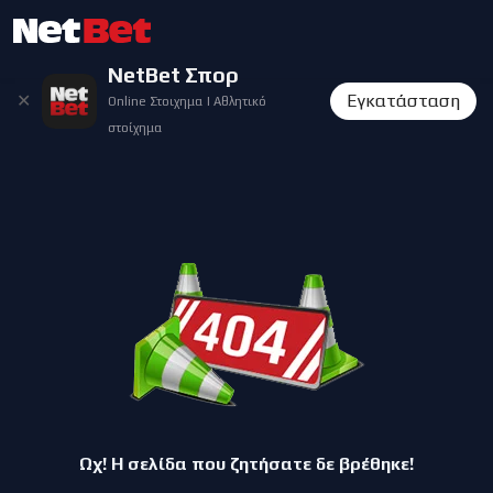
NetBet Σπορ
✕
Εγκατάσταση
Online Στοιχημα | Αθλητικό
στοίχημα
Ωχ! Η σελίδα που ζητήσατε δε βρέθηκε!