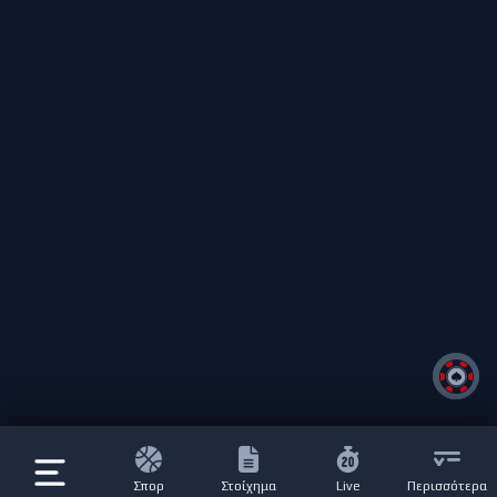
Σπορ
Στοίχημα
Live
Περισσότερα