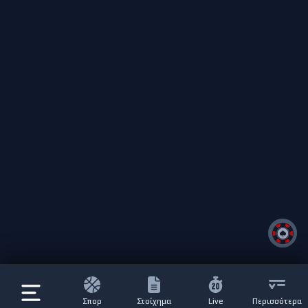
Σπορ
Στοίχημα
Live
Περισσότερα