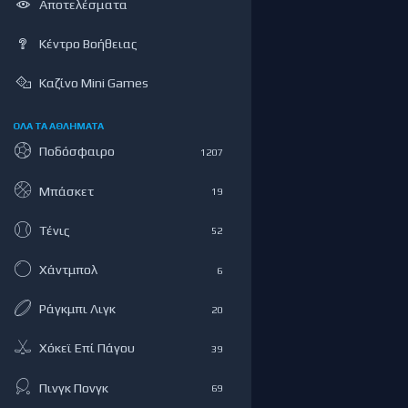
Αποτελέσματα
Κέντρο Βοήθειας
Kαζίνο Mini Games
ΟΛΑ ΤΑ ΑΘΛΗΜΑΤΑ
Ποδόσφαιρο
1207
Μπάσκετ
19
Τένις
52
Χάντμπολ
6
Ράγκμπι Λιγκ
20
Χόκεϊ Επί Πάγου
39
Πινγκ Πονγκ
69