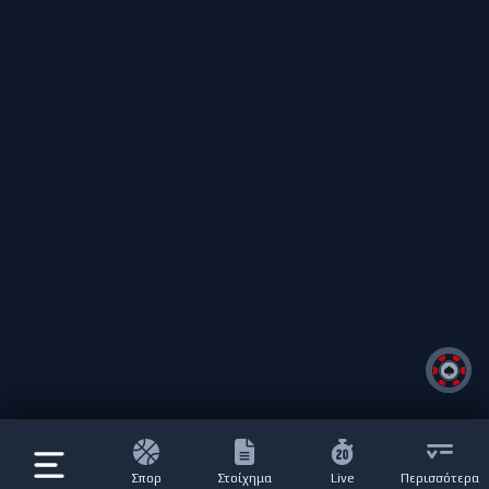
Σπορ
Στοίχημα
Live
Περισσότερα