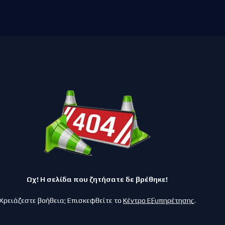
Ωχ! Η σελίδα που ζητήσατε δε βρέθηκε!
Χρειάζεστε βοήθεια; Επισκεφθείτε το
Κέντρο Εξυπηρέτησης
.