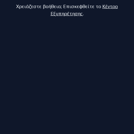
Χρειάζεστε βοήθεια; Επισκεφθείτε το
Κέντρο
Εξυπηρέτησης
.