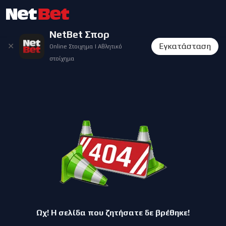
NetBet Σπορ
✕
Εγκατάσταση
Online Στοιχημα | Αθλητικό
στοίχημα
Ωχ! Η σελίδα που ζητήσατε δε βρέθηκε!