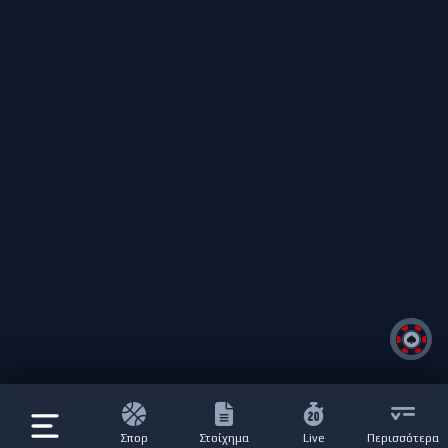
Σπορ
Στοίχημα
Live
Περισσότερα