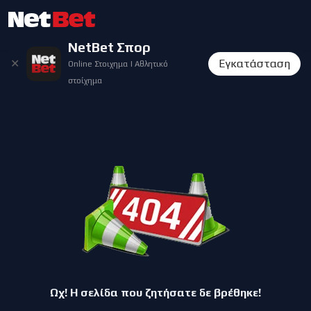
NetBet Σπορ
✕
Εγκατάσταση
Online Στοιχημα | Αθλητικό
στοίχημα
Ωχ! Η σελίδα που ζητήσατε δε βρέθηκε!