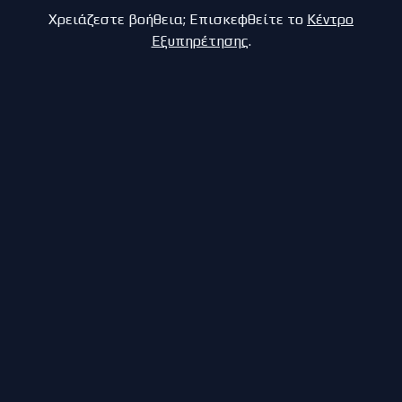
Χρειάζεστε βοήθεια; Επισκεφθείτε το
Κέντρο
Εξυπηρέτησης
.