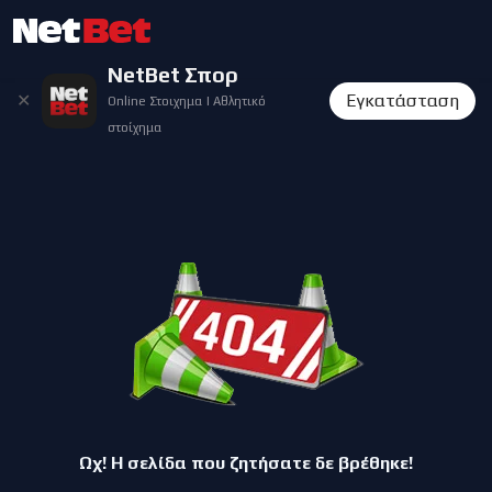
NetBet Σπορ
✕
Εγκατάσταση
Online Στοιχημα | Αθλητικό
στοίχημα
Ωχ! Η σελίδα που ζητήσατε δε βρέθηκε!