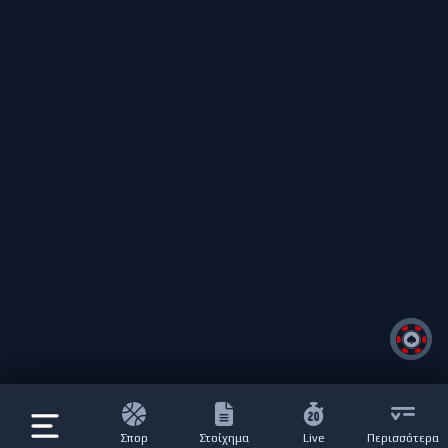
Σπορ
Στοίχημα
Live
Περισσότερα