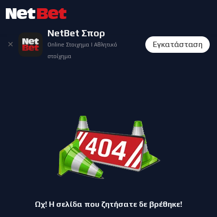
NetBet Σπορ
✕
Εγκατάσταση
Online Στοιχημα | Αθλητικό
στοίχημα
Ωχ! Η σελίδα που ζητήσατε δε βρέθηκε!