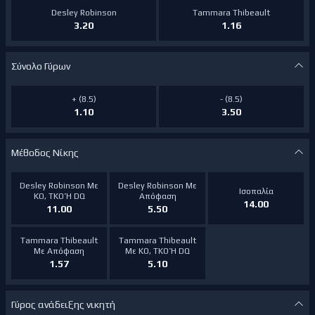
Desley Robinson
Tammara Thibeault
3.20
1.16
Σύνολο Γύρων
+ (8.5)
- (8.5)
1.10
3.50
Μέθοδος Νίκης
Desley Robinson Με
Desley Robinson Με
Ισοπαλία
KO, TKO Ή DQ
Απόφαση
14.00
11.00
5.50
Tammara Thibeault
Tammara Thibeault
Με Απόφαση
Με KO, TKO Ή DQ
1.57
5.10
Γύρος ανάδειξης νικητή